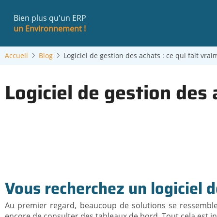
Aller
au
Bien plus qu'un ERP
contenu
un Environnement !
principal
Accueil
Blog
Logiciel de gestion des achats : ce qui fait vrai
Logiciel de gestion des 
Vous recherchez un logiciel d
Au premier regard, beaucoup de solutions se ressemblen
encore de consulter des tableaux de bord. Tout cela est i