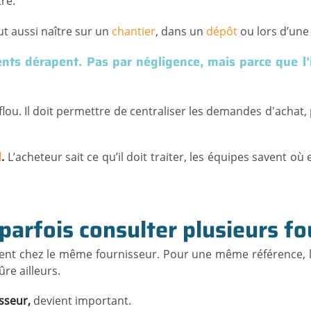
tré.
ut aussi naître sur un
chantier
, dans un
dépôt
ou lors d’un
ts dérapent. Pas par négligence, mais parce que l’
e flou. Il doit permettre de centraliser les demandes d'ach
d
.
L’acheteur sait ce qu’il doit traiter, les équipes savent o
parfois consulter plusieurs fo
nt chez le même fournisseur. Pour une même référence, l’en
ûre ailleurs.
isseur,
devient important.