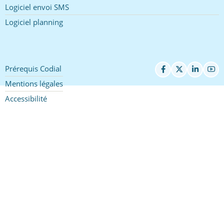
Logiciel envoi SMS
Logiciel planning
Prérequis Codial
Pied
de
Mentions légales
page
Accessibilité