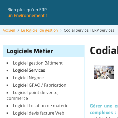
Aller
au
Bien plus qu'un ERP
contenu
un Environnement !
principal
Accueil
Le logiciel de gestion
Codial Service, l'ERP Services
Codia
Logiciels Métier
Logiciel gestion Bâtiment
Logiciel Services
Logiciel Négoce
Logiciel GPAO / Fabrication
Logiciel point de vente,
commerce
Gérer une en
Logiciel Location de matériel
complexes : 
Logiciel devis facture Web