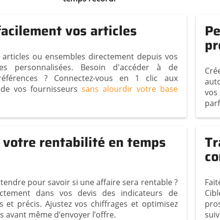
acilement vos articles
Pe
pr
 articles ou ensembles directement depuis vos
ues personnalisées. Besoin d'accéder à de
Cré
références ? Connectez-vous en 1 clic aux
aut
 de vos fournisseurs
sans alourdir votre base
vos
parf
 votre rentabilité en temps
Tr
c
tendre pour savoir si une affaire sera rentable ?
Fait
ectement dans vos devis des indicateurs de
Cib
s et précis. Ajustez vos chiffrages et optimisez
pro
ts avant même d’envoyer l’offre.
sui