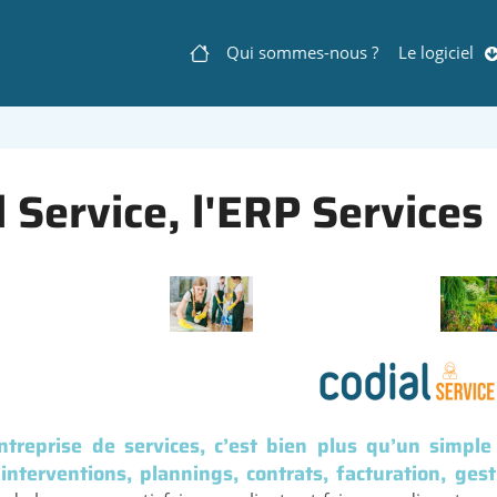
Qui sommes-nous ?
Le logiciel
Navigation
principale
l Service, l'ERP Services
treprise de services, c’est bien plus qu’un simple
interventions, plannings, contrats, facturation, gest