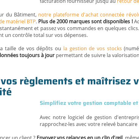
facturation fournisseur jusqu'au
retour d
ur du Bâtiment,
notre plateforme d'achat connectée révo
 de matériel BTP
.
Plus de 2000 marques sont disponibles !
Ac
nstantanément et passez vos commandes en quelques clics. 
nt un contrôle total sur vos dépenses.
a taille de vos dépôts ou
la gestion de vos stocks
(numér
données toujours à jour
permettant de suivre la valorisation
 vos règlements et maîtrisez v
ité
Simplifiez votre gestion comptable e
Avec notre logiciel de gestion d'entrepr
rapprochez-les avec votre relevé bancaire 
ncer un client ?
Envoyez vos relances en un clin d'œil
, même 