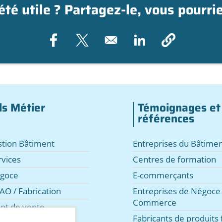
 été utile ? Partagez-le, vous pourri
Opens in a new window
Opens in a new window
Opens in a new wind
ls Métier
Témoignages et
références
estion Bâtiment
Entreprises du Bâtimen
rvices
Centres de formation
égoce
E-commerçants
AO / Fabrication
Entreprises de Négoce 
Commerce
int de vente,
e
Fabricants de produits f