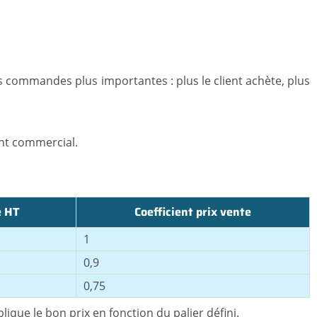
 commandes plus importantes : plus le client achète, plus
ent commercial.
e HT
Coefficient prix vente
1
0,9
0,75
ique le bon prix en fonction du palier défini.