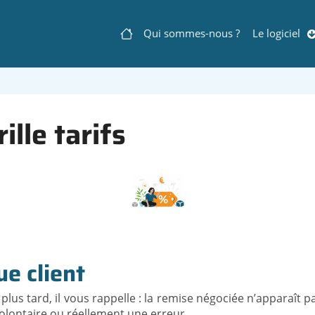
Qui sommes-nous ?
Le logiciel
Navigation
principale
ille tarifs
ue client
 plus tard, il vous rappelle : la remise négociée n’apparaît
t volontaire ou réellement une erreur.