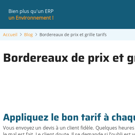
Aller
au
Bien plus qu'un ERP
contenu
un Environnement !
principal
Accueil
Blog
Bordereaux de prix et grille tarifs
Bordereaux de prix et gr
Appliquez le bon tarif à chaq
Vous envoyez un devis à un client fidèle. Quelques heures
le mal est fait. Le client doute. Il se demande si l’oubli es