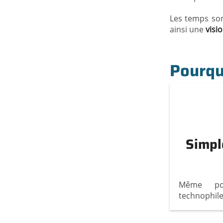
Les temps son
ainsi une
visio
Pourquo
Simpl
Même po
technophil