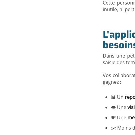
Cette personn
inutile, ni pe
L'appli
besoin
Dans une peti
saisie des tem
Vos collaborat
gagnez :
📊 Un
repo
👁️ Une
vis
💸 Une
mei
✂️ Moins d