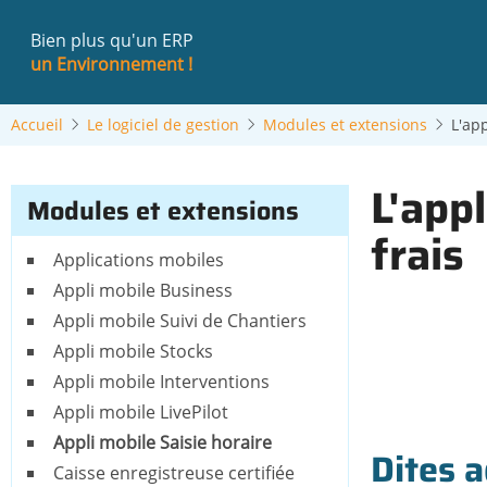
Aller
au
Bien plus qu'un ERP
contenu
un Environnement !
principal
Accueil
Le logiciel de gestion
Modules et extensions
L'app
L'app
Modules et extensions
frais
Applications mobiles
Appli mobile Business
Appli mobile Suivi de Chantiers
Appli mobile Stocks
Appli mobile Interventions
Appli mobile LivePilot
Appli mobile Saisie horaire
Dites a
Caisse enregistreuse certifiée