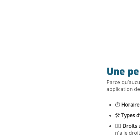
Une pe
Parce qu’aucu
application de
⏱️
Horaire
🛠️
Types d’
👷‍♂️
Droits 
n'a le droi