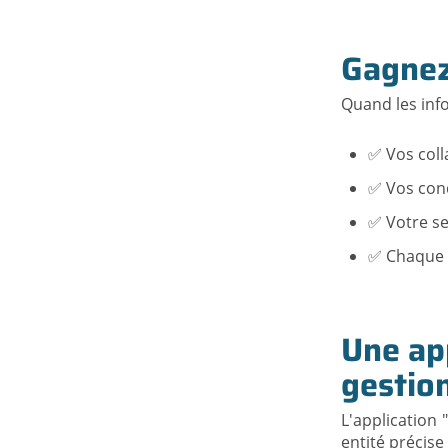
Gagnez
Quand les inf
✅ Vos colla
✅ Vos cond
✅ Votre se
✅ Chaque d
Une app
gestion
L'application 
entité précise