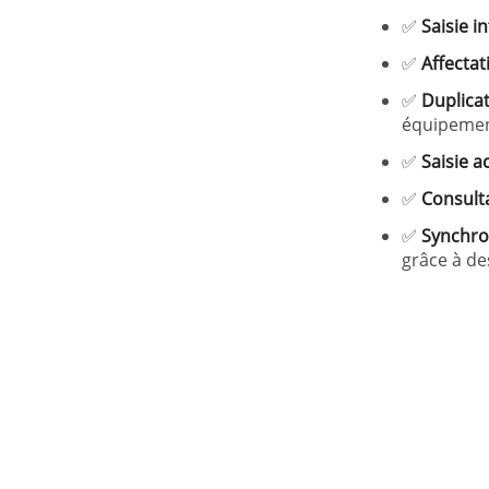
✅
Saisie in
✅
Affecta
✅
Duplicat
équipemen
✅
Saisie a
✅
Consult
✅
Synchro
grâce à d