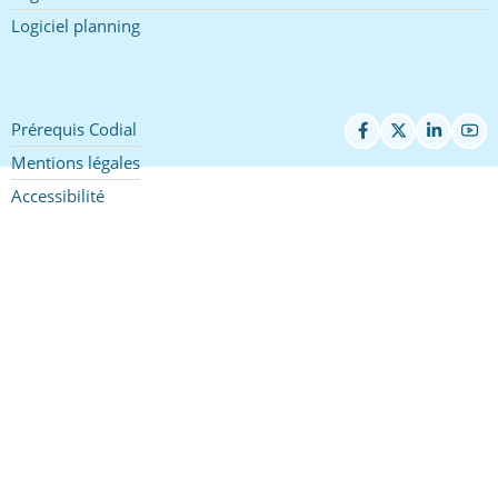
Logiciel planning
Prérequis Codial
Pied
de
Mentions légales
page
Accessibilité