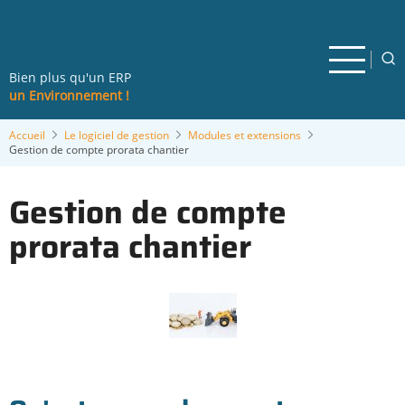
Aller
au
contenu
principal
Bien plus qu'un ERP
un Environnement !
Accueil
Le logiciel de gestion
Modules et extensions
Gestion de compte prorata chantier
Gestion de compte
prorata chantier