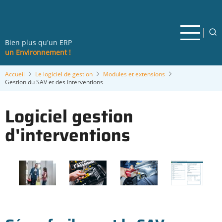
Aller
au
contenu
principal
Bien plus qu'un ERP
un Environnement !
Accueil
Le logiciel de gestion
Modules et extensions
Gestion du SAV et des Interventions
Logiciel gestion
d'interventions