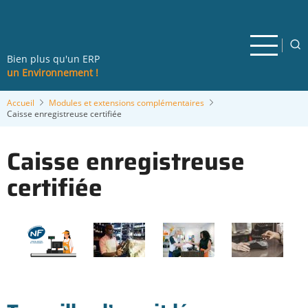
Aller
au
contenu
principal
Bien plus qu'un ERP
un Environnement !
Accueil
Modules et extensions complémentaires
Caisse enregistreuse certifiée
Caisse enregistreuse
certifiée