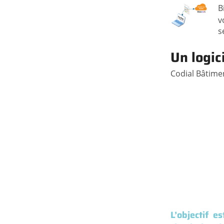
B
v
s
Un logic
Codial Bâtimen
L’objectif e