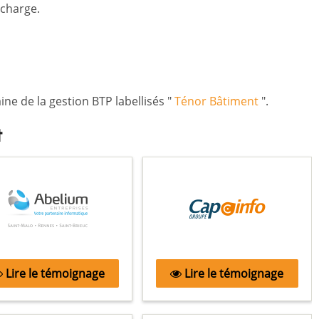
charge.
ne de la gestion BTP labellisés "
Ténor Bâtiment
".
t
Lire le témoignage
Lire le témoignage