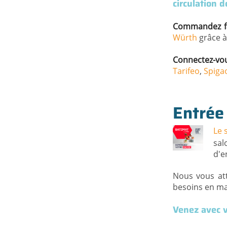
circulation 
Commandez fa
Würth
grâce à
Connectez-vous
Tarifeo
,
Spiga
Entrée
Le 
sal
d'e
Nous vous at
besoins en mat
Venez avec v