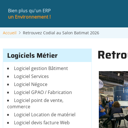
Aller
au
Bien plus qu'un ERP
contenu
un Environnement !
principal
Accueil
Retrouvez Codial au Salon Batimat 2026
Retro
Logiciels Métier
Logiciel gestion Bâtiment
Logiciel Services
Logiciel Négoce
Logiciel GPAO / Fabrication
Logiciel point de vente,
commerce
Logiciel Location de matériel
Logiciel devis facture Web