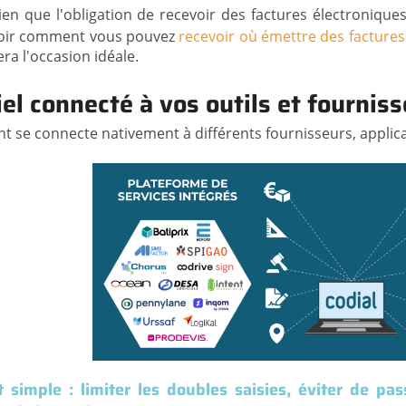
ien que l'obligation de recevoir des factures électroniqu
oir comment vous pouvez
recevoir où émettre des factures 
era l'occasion idéale.
iel connecté à vos outils et fournis
t se connecte nativement à différents fournisseurs, applicat
st simple : limiter les doubles saisies, éviter de pa