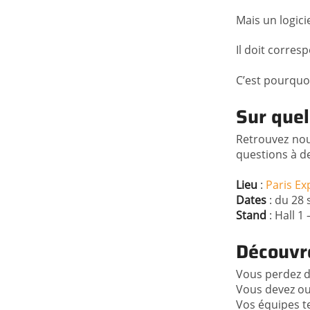
Mais un logici
Il doit corres
C’est pourquo
Sur quel
Retrouvez nou
questions à de
Lieu
:
Paris Ex
Dates
: du 28
Stand
: Hall 1
Découvr
Vous perdez d
Vous devez ouv
Vos équipes t