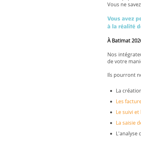
Vous ne savez
Vous avez pe
à la réalité 
À Batimat 2026
Nos intégrateu
de votre maniè
Ils pourront 
La créatio
Les factur
Le suivi et
La saisie d
L'analyse 