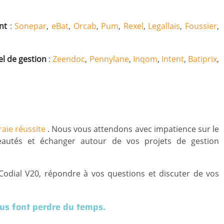
ent
:
Sonepar
,
eBat
,
Orcab
,
Pum
,
Rexel
,
Legallais
,
Foussier
,
el de gestion
:
Zeendoc
,
Pennylane
,
Inqom
,
Intent
,
Batiprix
,
raie réussite
. Nous vous attendons avec impatience sur le
autés et échanger autour de vos projets de gestion
dial V20, répondre à vos questions et discuter de vos
ous font perdre du temps.