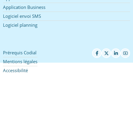
Application Business
Logiciel envoi SMS
Logiciel planning
Prérequis Codial
Pied
de
Mentions légales
page
Accessibilité