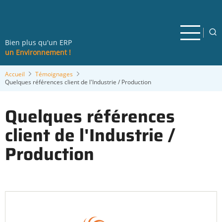
Aller
au
contenu
principal
Bien plus qu'un ERP
un Environnement !
Accueil
Témoignages
Quelques références client de l'Industrie / Production
Quelques références
client de l'Industrie /
Production