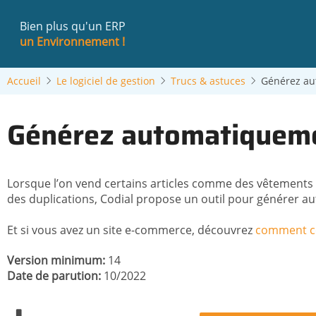
Aller
au
Bien plus qu'un ERP
contenu
un Environnement !
principal
Accueil
Le logiciel de gestion
Trucs & astuces
Générez aut
Générez automatiquement
Lorsque l’on vend certains articles comme des vêtements ou 
des duplications, Codial propose un outil pour générer aut
Et si vous avez un site e-commerce, découvrez
comment co
Version minimum
14
Date de parution
10/2022