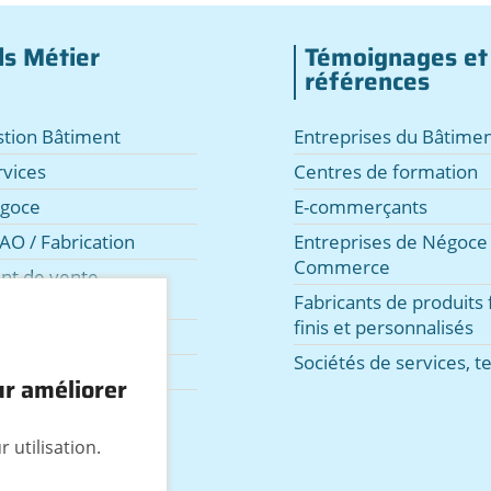
ls Métier
Témoignages et
références
estion Bâtiment
Entreprises du Bâtimen
rvices
Centres de formation
égoce
E-commerçants
AO / Fabrication
Entreprises de Négoce 
Commerce
int de vente,
e
Fabricants de produits f
finis et personnalisés
cation de matériel
Sociétés de services, te
evis facture Web
ur améliorer
s et extensions
 utilisation.