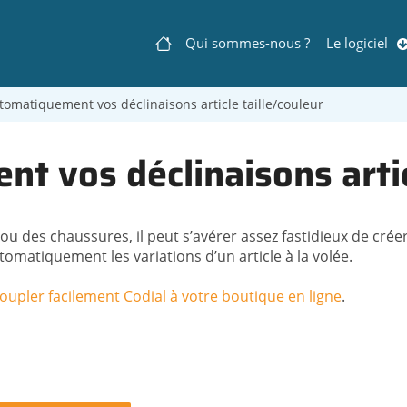
Qui sommes-nous ?
Le logiciel
Navigation
omatiquement vos déclinaisons article taille/couleur
principale
 vos déclinaisons articl
des chaussures, il peut s’avérer assez fastidieux de créer s
omatiquement les variations d’un article à la volée.
upler facilement Codial à votre boutique en ligne
.