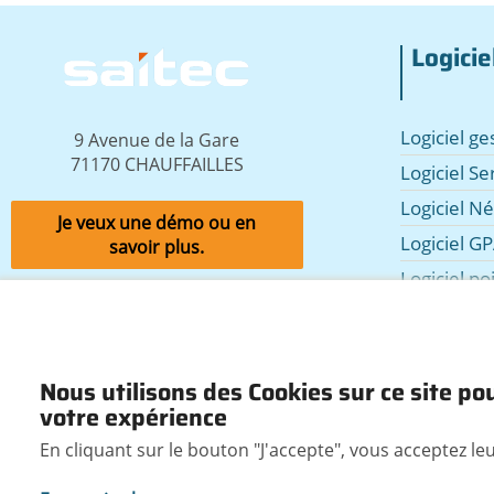
Logicie
Image
Logiciel g
9 Avenue de la Gare
71170 CHAUFFAILLES
Logiciel Se
Logiciel N
Je veux une démo ou en
Logiciel GP
savoir plus.
Logiciel po
commerc
Logiciel Lo
Logiciel d
Nous utilisons des Cookies sur ce site po
Les module
votre expérience
En cliquant sur le bouton "J'accepte", vous acceptez leur
Prérequis Codial