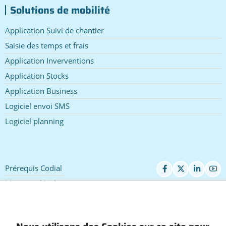
Solutions de mobilité
Application Suivi de chantier
Saisie des temps et frais
Application Inverventions
Application Stocks
Application Business
Logiciel envoi SMS
Logiciel planning
Prérequis Codial
Pied
de
Mentions légales
page
Accessibilité