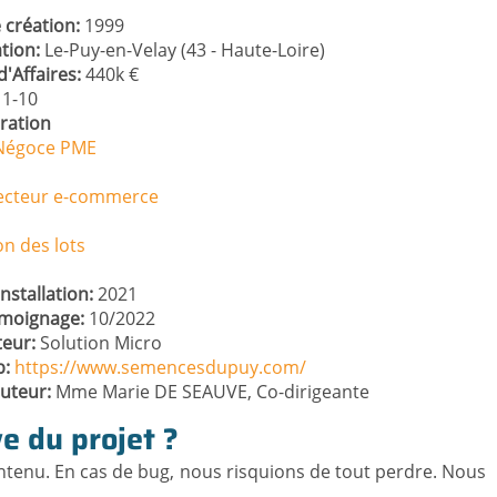
 création
1999
ation
Le-Puy-en-Velay (43 - Haute-Loire)
d'Affaires
440k €
1-10
ration
 Négoce PME
cteur e-commerce
on des lots
nstallation
2021
émoignage
10/2022
teur
Solution Micro
b
https://www.semencesdupuy.com/
cuteur
Mme Marie DE SEAUVE, Co-dirigeante
ve du projet ?
aintenu. En cas de bug, nous risquions de tout perdre. Nous