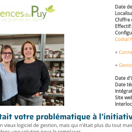
Date de
Localis
Chiffre 
Effectif
Configu
Codial
+
Conne
+
Gesti
Date d'i
Date t
Intégra
Site we
Interlo
tait votre problématique à l'initiati
 vieux logiciel de gestion, mais qui n’était plus du tout m
donc une solution pour le remplacer.