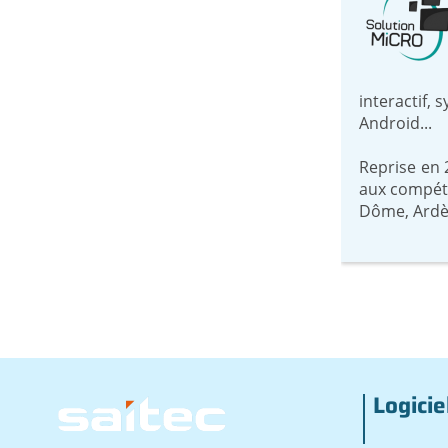
interactif, 
Android...
Reprise en 
aux compéte
Dôme, Ardèc
Logicie
Image