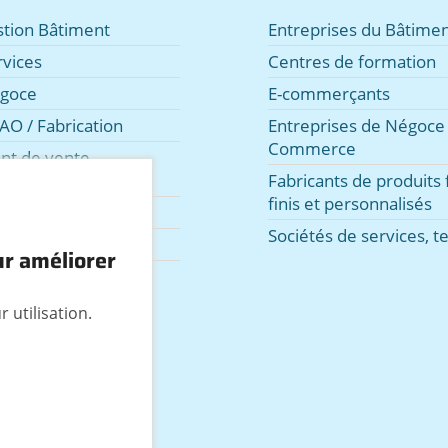
estion Bâtiment
Entreprises du Bâtimen
rvices
Centres de formation
égoce
E-commerçants
AO / Fabrication
Entreprises de Négoce 
Commerce
int de vente,
e
Fabricants de produits f
finis et personnalisés
cation de matériel
Sociétés de services, te
evis facture Web
ur améliorer
s et extensions
 utilisation.