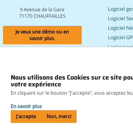
Logiciel g
9 Avenue de la Gare
71170 CHAUFFAILLES
Logiciel Se
Logiciel N
Je veux une démo ou en
Logiciel GP
savoir plus.
Logiciel po
commerc
Logiciel Lo
Logiciel d
Nous utilisons des Cookies sur ce site po
Les module
votre expérience
En cliquant sur le bouton "J'accepte", vous acceptez leur
Prérequis Codial
Pied
En savoir plus
de
Mentions légales
J'accepte
Non, merci
page
Accessibilité