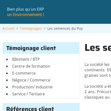
Aller
au
Bien plus qu'un ERP
contenu
un Environnement !
principal
Accueil
Témoignages
Les semences du Puy
Les s
Témoignage client
Bâtiment / BTP
La société les
Centre de formation
continents. El
E-commerce
graines sont t
Négoce / Commerce
La société a é
Production/ Industrie
2 ans. Précurs
Service / Tertiaire
classiques au 
Références client