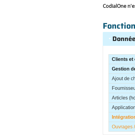
CodialOne n'es
Fonction
Donnée
Clients et 
Gestion de
Ajout de c
Fournisseur
Articles (
Application
Intégrati
Ouvrages 