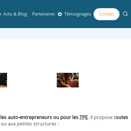
Actu & Blog
Partenaires
Témoignages
Contact
s, les auto-entrepreneurs ou pour les
TPE
. Il propose t
outes
ou aux petites structures :