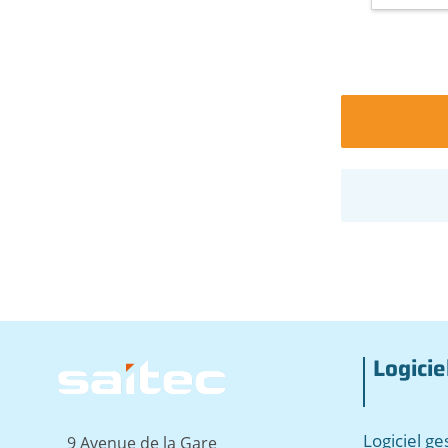
Logicie
Image
Logiciel g
9 Avenue de la Gare