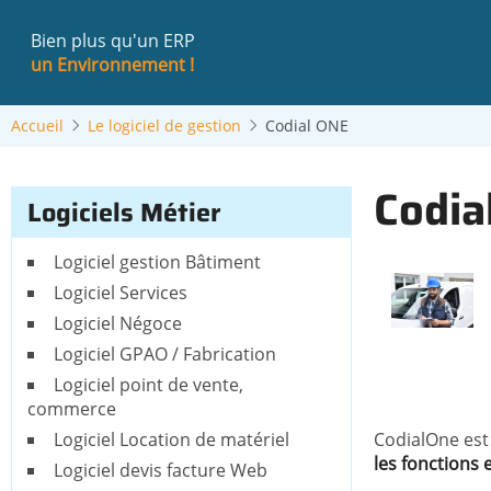
Aller
au
Bien plus qu'un ERP
contenu
un Environnement !
principal
Accueil
Le logiciel de gestion
Codial ONE
Codia
Logiciels Métier
Logiciel gestion Bâtiment
Logiciel Services
Logiciel Négoce
Logiciel GPAO / Fabrication
Logiciel point de vente,
commerce
Logiciel Location de matériel
CodialOne est
les fonctions 
Logiciel devis facture Web