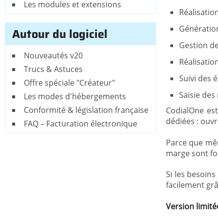
Les modules et extensions
Réalisatio
Génératio
Autour du logiciel
Gestion de
Nouveautés v20
Réalisation
Trucs & Astuces
Suivi des 
Offre spéciale "Créateur"
Saisie des
Les modes d'hébergements
Conformité & législation française
CodialOne est
dédiées : ouvr
FAQ – Facturation électronique
Parce que mêm
marge sont fo
Si les besoins
facilement gr
Version limité