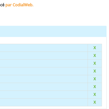
acé
par CodialWeb.
X
X
X
X
X
X
X
X